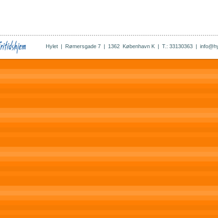
Hylet
|
Rømersgade 7
|
1362
København K
|
T.:
33130363
|
info@hy