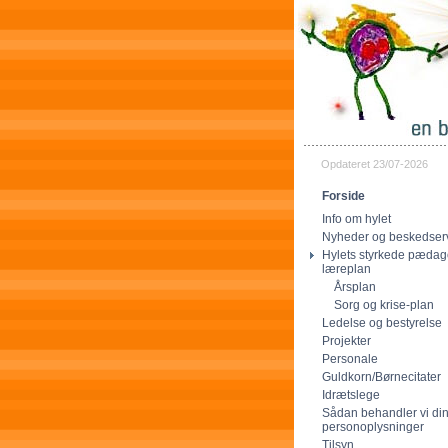
Opdateret 23/07-2026
Forside
Info om hylet
Nyheder og beskedser
Hylets styrkede pædag
læreplan
Årsplan
Sorg og krise-plan
Ledelse og bestyrelse
Projekter
Personale
Guldkorn/Børnecitater
Idrætslege
Sådan behandler vi di
personoplysninger
Tilsyn