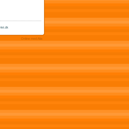
let.dk
Online med Alia